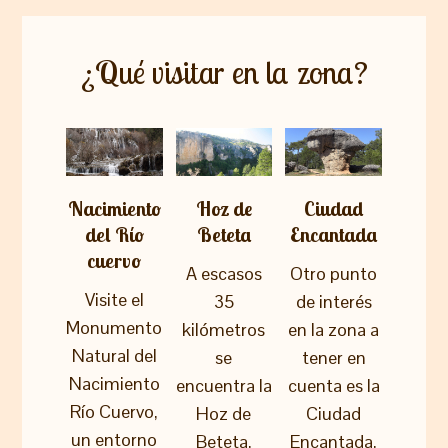
¿Qué visitar en la zona?
Nacimiento
Hoz de
Ciudad
del Río
Beteta
Encantada
cuervo
A escasos
Otro punto
Visite el
35
de interés
Monumento
kilómetros
en la zona a
Natural del
se
tener en
Nacimiento
encuentra la
cuenta es la
Río Cuervo,
Hoz de
Ciudad
un entorno
Beteta,
Encantada,