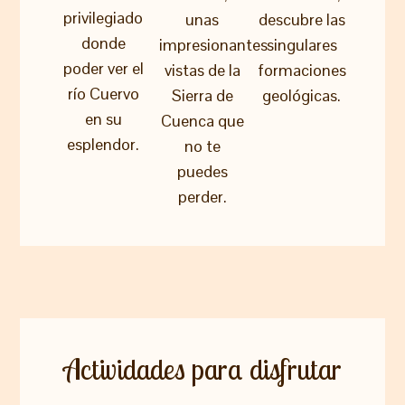
privilegiado
unas
descubre las
donde
impresionantes
singulares
poder ver el
vistas de la
formaciones
río Cuervo
Sierra de
geológicas.
en su
Cuenca que
esplendor.
no te
puedes
perder.
Actividades para disfrutar