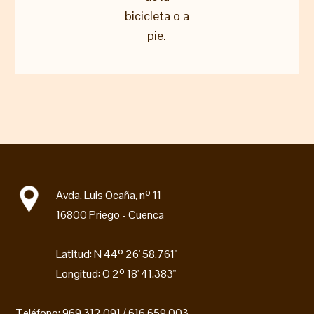
bicicleta o a
pie.
Avda. Luis Ocaña, nº 11
16800 Priego - Cuenca
Latitud: N 44º 26' 58.761"
Longitud: O 2º 18' 41.383"
Teléfono: 969 312 091 / 616 659 003