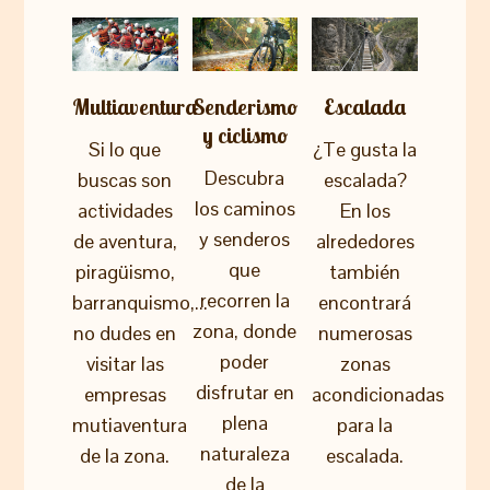
Multiaventura
Senderismo
Escalada
y ciclismo
Si lo que
¿Te gusta la
Descubra
buscas son
escalada?
los caminos
actividades
En los
y senderos
de aventura,
alrededores
que
piragüismo,
también
recorren la
barranquismo,...
encontrará
zona, donde
no dudes en
numerosas
poder
visitar las
zonas
disfrutar en
empresas
acondicionadas
plena
mutiaventura
para la
naturaleza
de la zona.
escalada.
de la