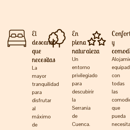
El
En
Confor
descanso
plena
y
que
naturaleza
comod
necesitas
Un
Alojami
entorno
equipad
La
privilegiado
con
mayor
para
todas
tranquilidad
descubirir
las
para
la
comodi
disfrutar
Serrania
que
al
de
pueda
máximo
Cuenca.
necesita
de